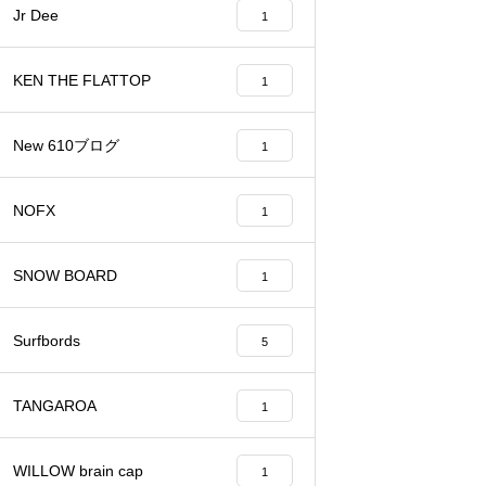
Jr Dee
1
KEN THE FLATTOP
1
New 610ブログ
1
NOFX
1
SNOW BOARD
1
Surfbords
5
TANGAROA
1
WILLOW brain cap
1