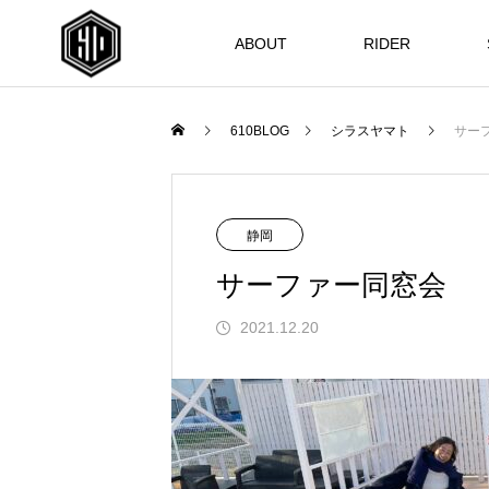
ABOUT
RIDER
610BLOG
シラスヤマト
サー
静岡
サーファー同窓会
2021.12.20