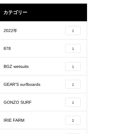
カテゴリー
2022年
1
878
1
BGZ wetsuits
1
GEAR'S surfboards
1
GONZO SURF
1
IRIE FARM
2