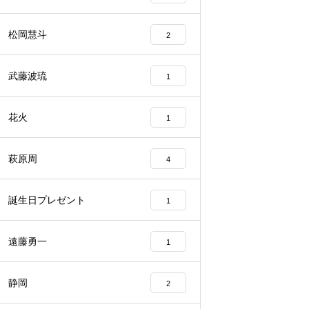
松岡慧斗
2
武藤波琉
1
花火
1
萩原周
4
誕生日プレゼント
1
遠藤勇一
1
静岡
2