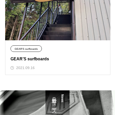
GEAR'S surfboards
GEAR’S surfboards
2021.09.16
最新ニュース
News