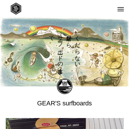
で
サ
か
く
フ
ら
だ
ボ
ら
ド
な
の
い
ま
GEAR'S surfboards