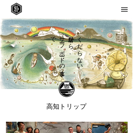
で
サ
か
く
フ
ら
だ
ボ
ら
ド
な
の
い
ま
高知トリップ